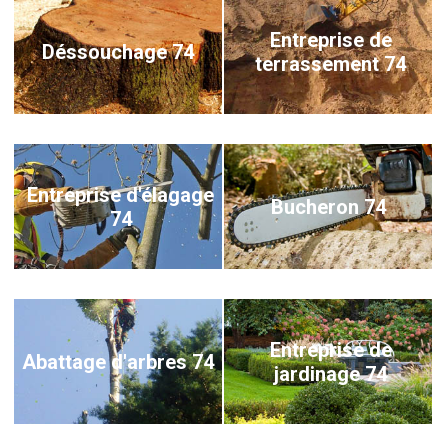
Entreprise de
Déssouchage 74
terrassement 74
Entreprise d'élagage
Bucheron 74
74
Entreprise de
Abattage d'arbres 74
jardinage 74