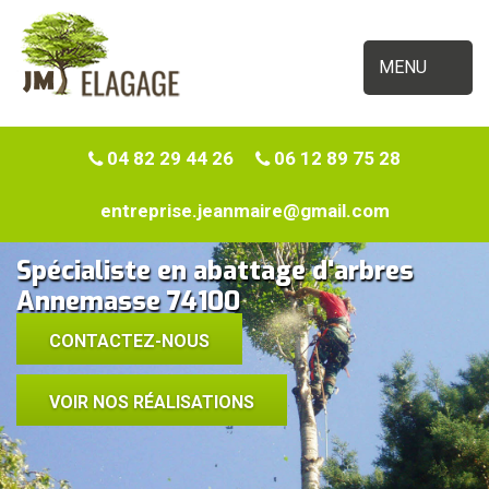
MENU
04 82 29 44 26
06 12 89 75 28
entreprise.jeanmaire@gmail.com
Spécialiste en abattage d'arbres
Annemasse 74100
CONTACTEZ-NOUS
VOIR NOS RÉALISATIONS