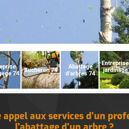
Entreprise
eprise
Abattage
Bucheron 74
jardinage
gage 74
d'arbres 74
e appel aux services d’un prof
l’abattage d’un arbre ?