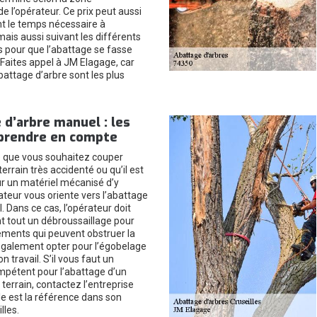
de l’opérateur. Ce prix peut aussi
t le temps nécessaire à
 mais aussi suivant les différents
s pour que l’abattage se fasse
Faites appel à JM Elagage, car
abattage d’arbre sont les plus
 d’arbre manuel : les
 prendre en compte
e que vous souhaitez couper
errain très accidenté ou qu’il est
r un matériel mécanisé d’y
ateur vous oriente vers l’abattage
 Dans ce cas, l’opérateur doit
t tout un débroussaillage pour
éments qui peuvent obstruer la
 également opter pour l’égobelage
on travail. S’il vous faut un
mpétent pour l’abattage d’un
 terrain, contactez l’entreprise
le est la référence dans son
lles.