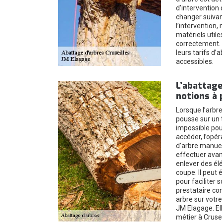
d’intervention 
changer suivan
l’intervention,
matériels utile
correctement. 
leurs tarifs d’
accessibles.
L’abattage
notions à
Lorsque l’arbr
pousse sur un t
impossible pou
accéder, l’opér
d’arbre manuel.
effectuer avan
enlever des él
coupe. Il peut
pour faciliter s
prestataire co
arbre sur votre
JM Elagage. El
métier à Crusei