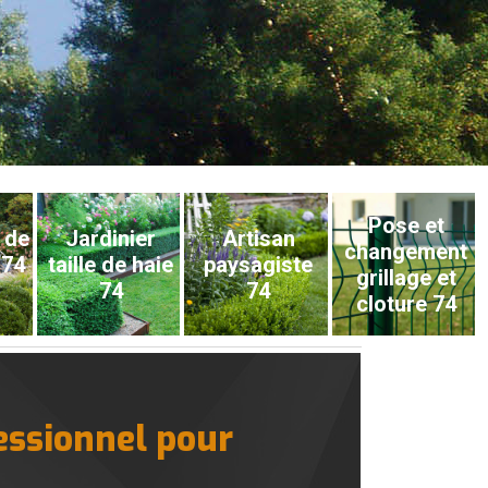
Pose et
 de
Jardinier
Artisan
changement
 74
taille de haie
paysagiste
grillage et
74
74
cloture 74
essionnel pour