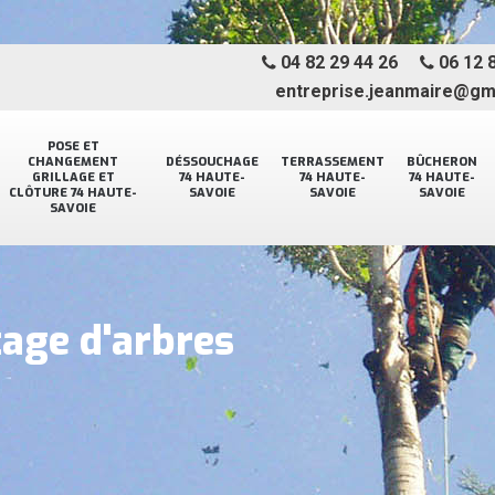
04 82 29 44 26
06 12 8
entreprise.jeanmaire@gm
POSE ET
CHANGEMENT
DÉSSOUCHAGE
TERRASSEMENT
BÛCHERON
GRILLAGE ET
74 HAUTE-
74 HAUTE-
74 HAUTE-
CLÔTURE 74 HAUTE-
SAVOIE
SAVOIE
SAVOIE
SAVOIE
tage d'arbres