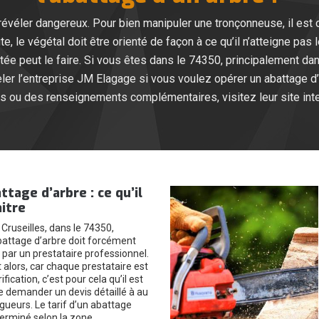
révéler dangereux. Pour bien manipuler une tronçonneuse, il est o
e, le végétal doit être orienté de façon à ce qu’il n’atteigne pas
e peut le faire. Si vous êtes dans le 74350, principalement dans
 l’entreprise JM Elagage si vous voulez opérer un abattage d’ar
s ou des renseignements complémentaires, visitez leur site int
ttage d’arbre : ce qu’il
itre
e Cruseilles, dans le 74350,
abattage d’arbre doit forcément
 par un prestataire professionnel.
t alors, car chaque prestataire est
rification, c’est pour cela qu’il est
e demander un devis détaillé à au
gueurs. Le tarif d’un abattage
terminé selon la zone