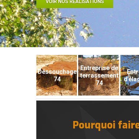
VOIR NOS RÉALISATIONS
Entreprise de
Déssouchage
Entr
terrassement
74
d'éla
74
Pourquoi fair