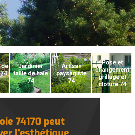
Pose et
 de
Jardinier
Artisan
changement
 74
taille de haie
paysagiste
grillage et
74
74
cloture 74
oie 74170 peut
ver l'esthétique