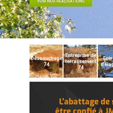
VOIR NOS RÉALISATIONS
Entreprise de
Déssouchage
Entr
terrassement
74
d'éla
74
L’abattage de
être confié à J