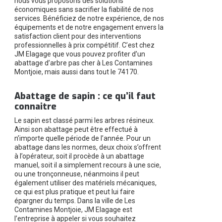
nous vous proposons des solutions
économiques sans sacrifier la fiabilité de nos
services. Bénéficiez de notre expérience, de nos
équipements et de notre engagement envers la
satisfaction client pour des interventions
professionnelles à prix compétitif. C’est chez
JM Elagage que vous pouvez profiter d’un
abattage d’arbre pas cher à Les Contamines
Montjoie, mais aussi dans tout le 74170.
Abattage de sapin : ce qu’il faut
connaitre
Le sapin est classé parmi les arbres résineux.
Ainsi son abattage peut être effectué à
n’importe quelle période de l’année. Pour un
abattage dans les normes, deux choix s’offrent
à l’opérateur, soit il procède à un abattage
manuel, soit il a simplement recours à une scie,
ou une tronçonneuse, néanmoins il peut
également utiliser des matériels mécaniques,
ce qui est plus pratique et peut lui faire
épargner du temps. Dans la ville de Les
Contamines Montjoie, JM Elagage est
l’entreprise à appeler si vous souhaitez