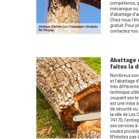
compétence, qu
mécanique ou d
d’abattage d’ar
Chez nous l’ét
gratuit. Pour 
contactez nos 
Abattage d
faites la 
Nombreux sont
et l’abattage d
très différent
technique utili
coupant ses br
est une mise à
de sécurité ou 
la ville de Les
74170, l’entre
ses services à 
voulez procéde
N’hésitez pas 