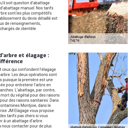
’il soit question d’abattage
’abattage manuel. Nos tarifs
bre sont les plus compétitifs.
ablissement du devis détaillé est
plus de renseignements,
chargés de clientèle.
’arbre et élagage :
différence
 ceux qui confondent l’élagage
’arbre. Les deux opérations sont
es puisque la première est une
sée pour entretenir l’arbre en
anches. L’abattage, par contre,
 mort du végétal pour des raisons
pour des raisons sanitaires. Dans
 Contamines Montjoie, dans le
prise JM Elagage vous propose
des tarifs pas chers si vous
r à un abattage d’arbre.
à nous contacter pour de plus