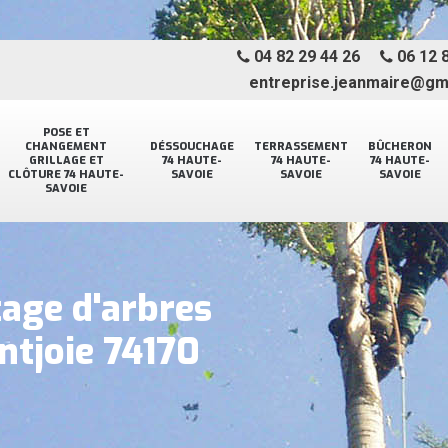
04 82 29 44 26
06 12 8
entreprise.jeanmaire@gm
POSE ET
CHANGEMENT
DÉSSOUCHAGE
TERRASSEMENT
BÛCHERON
GRILLAGE ET
74 HAUTE-
74 HAUTE-
74 HAUTE-
CLÔTURE 74 HAUTE-
SAVOIE
SAVOIE
SAVOIE
SAVOIE
tage d'arbres
tjoie 74170