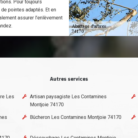
tions. Pour toujours
s de pointes adaptés. Et en
galement assurer l’enlèvement
andez.
Autres services
ure Les
Artisan paysagiste Les Contamines
Montjoie 74170
ines
Bûcheron Les Contamines Montjoie 74170
74170
Déssouchage Les Contamines Montjoie