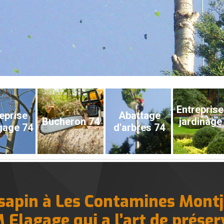
Entreprise
eprise
Abattage
Bucheron 74
jardinage
gage 74
d'arbres 74
 sapin à Les Contamines Montj
M Elagage qui a l’art de préser