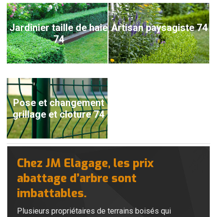
Jardinier taille de haie
Artisan paysagiste 74
74
Pose et changement
grillage et cloture 74
Chez JM Elagage, les prix
abattage d’arbre sont
imbattables.
Plusieurs propriétaires de terrains boisés qui