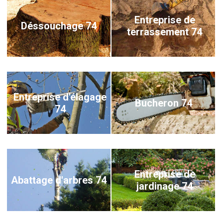
Entreprise de
Déssouchage 74
terrassement 74
Entreprise d'élagage
Bucheron 74
74
Entreprise de
Abattage d'arbres 74
jardinage 74