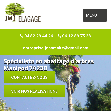
MENU
04 82 29 44 26
06 12 89 75 28
entreprise.jeanmaire@gmail.com
Spécialiste en abattage d'arbres
Manigod 74230
CONTACTEZ-NOUS
VOIR NOS RÉALISATIONS