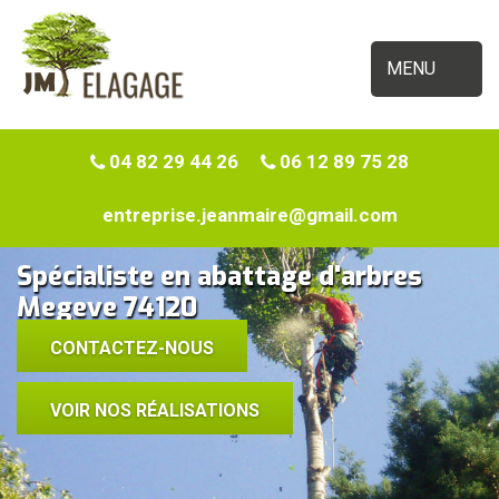
MENU
04 82 29 44 26
06 12 89 75 28
entreprise.jeanmaire@gmail.com
Spécialiste en abattage d'arbres
Megeve 74120
CONTACTEZ-NOUS
VOIR NOS RÉALISATIONS