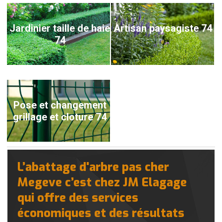
Jardinier taille de haie
Artisan paysagiste 74
74
Pose et changement
grillage et cloture 74
L’abattage d'arbre pas cher
Megeve c’est chez JM Elagage
qui offre des services
économiques et des résultats