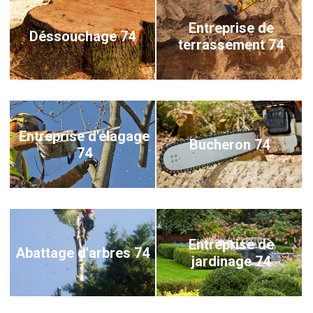
Entreprise de
Déssouchage 74
terrassement 74
Entreprise d'élagage
Bucheron 74
74
Entreprise de
Abattage d'arbres 74
jardinage 74