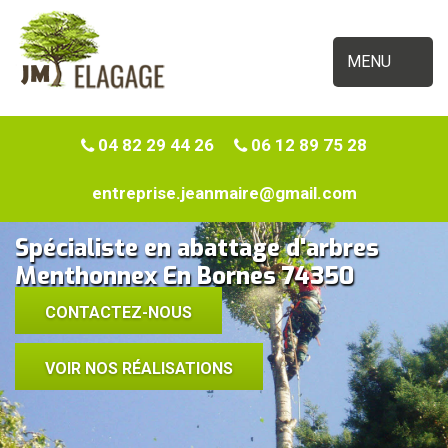
MENU
04 82 29 44 26
06 12 89 75 28
entreprise.jeanmaire@gmail.com
Spécialiste en abattage d'arbres
Menthonnex En Bornes 74350
CONTACTEZ-NOUS
VOIR NOS RÉALISATIONS