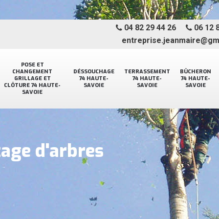
04 82 29 44 26
06 12 8
entreprise.jeanmaire@gm
POSE ET
CHANGEMENT
DÉSSOUCHAGE
TERRASSEMENT
BÛCHERON
GRILLAGE ET
74 HAUTE-
74 HAUTE-
74 HAUTE-
CLÔTURE 74 HAUTE-
SAVOIE
SAVOIE
SAVOIE
SAVOIE
tage d'arbres