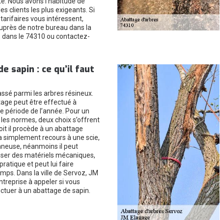
te. Nous avons l’habitude de
les clients les plus exigeants. Si
tarifaires vous intéressent,
près de notre bureau dans la
z, dans le 74310 ou contactez-
e sapin : ce qu’il faut
assé parmi les arbres résineux.
tage peut être effectué à
le période de l’année. Pour un
les normes, deux choix s’offrent
soit il procède à un abattage
 a simplement recours à une scie,
neuse, néanmoins il peut
iser des matériels mécaniques,
pratique et peut lui faire
mps. Dans la ville de Servoz, JM
ntreprise à appeler si vous
ctuer à un abattage de sapin.