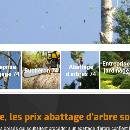
Entreprise
eprise
Abattage
Bucheron 74
jardinage
gage 74
d'arbres 74
, les prix abattage d’arbre s
ns boisés qui souhaitent procéder à un abattage d’arbre confient 