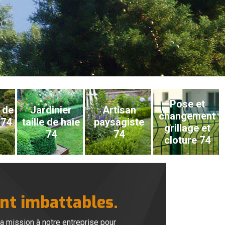
Pose et
 de
Jardinier
Artisan
changement
 74
taille de haie
paysagiste
grillage et
74
74
cloture 74
ont imbattables.
la mission à notre entreprise pour