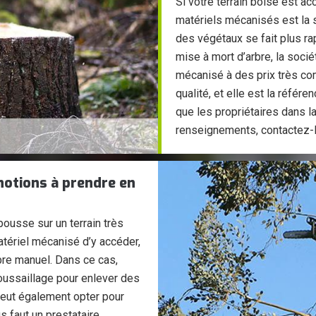
Si votre terrain boisé est acc
matériels mécanisés est la so
des végétaux se fait plus ra
mise à mort d’arbre, la soci
mécanisé à des prix très co
qualité, et elle est la référ
que les propriétaires dans l
renseignements, contactez-l
 notions à prendre en
ousse sur un terrain très
atériel mécanisé d’y accéder,
rbre manuel. Dans ce cas,
roussaillage pour enlever des
peut également opter pour
us faut un prestataire