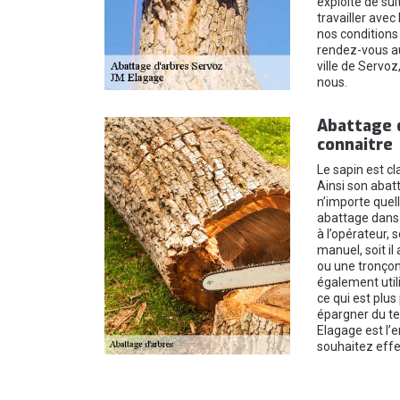
exploité de sui
travailler avec 
nos conditions 
rendez-vous au
ville de Servo
nous.
Abattage d
connaitre
Le sapin est cl
Ainsi son abat
n’importe quel
abattage dans 
à l’opérateur, 
manuel, soit il
ou une tronçon
également util
ce qui est plus 
épargner du te
Elagage est l’e
souhaitez effe