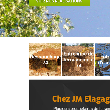
VOIR NOS RÉALISATIONS
Entreprise de
Déssouchage
Entr
terrassement
74
d'éla
74
Chez JM Elagage
Plusieurs propriétaires de terrai