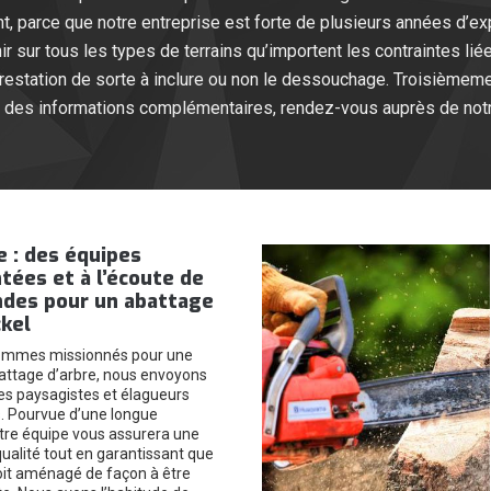
t, parce que notre entreprise est forte de plusieurs années d’e
enir sur tous les types de terrains qu’importent les contraintes l
station de sorte à inclure ou non le dessouchage. Troisièmemen
r des informations complémentaires, rendez-vous auprès de notr
 : des équipes
ées et à l’écoute de
des pour un abattage
ckel
ommes missionnés pour une
attage d’arbre, nous envoyons
des paysagistes et élagueurs
. Pourvue d’une longue
tre équipe vous assurera une
qualité tout en garantissant que
soit aménagé de façon à être