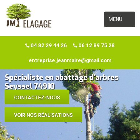
MENU
04 82 29 44 26
06 12 89 75 28
entreprise.jeanmaire@gmail.com
Spécialiste en abattage d'arbres
Seyssel 74910
CONTACTEZ-NOUS
VOIR NOS RÉALISATIONS