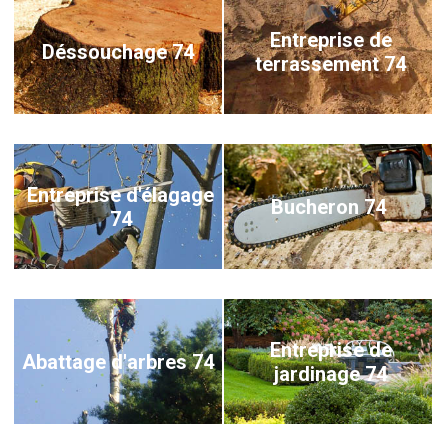
Entreprise de
Déssouchage 74
terrassement 74
Entreprise d'élagage
Bucheron 74
74
Entreprise de
Abattage d'arbres 74
jardinage 74