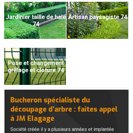
Jardinier taille de haie
Artisan paysagiste 74
74
Pose et changement
grillage et cloture 74
Bucheron spécialiste du
découpage d’arbre : faites appel
à JM Elagage
Société créée il y a plusieurs années et implantée