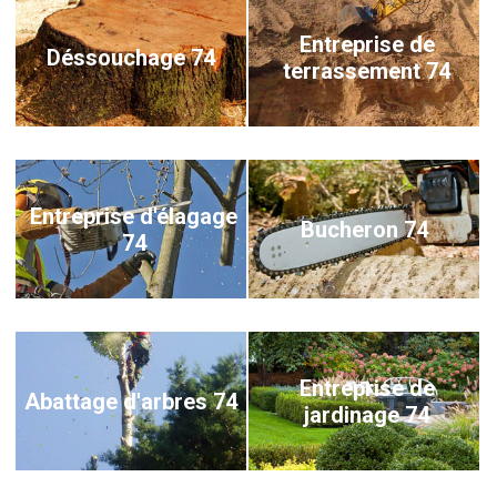
Entreprise de
Déssouchage 74
terrassement 74
Entreprise d'élagage
Bucheron 74
74
Entreprise de
Abattage d'arbres 74
jardinage 74