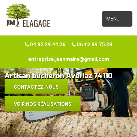
MENU
04 82 29 44 26
06 12 89 75 28
entreprise.jeanmaire@gmail.com
Artisan bûcheron Avoriaz 74110
CONTACTEZ-NOUS
VOIR NOS RÉALISATIONS