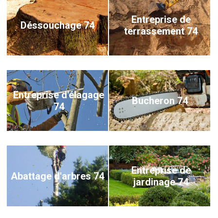
Entreprise de
Déssouchage 74
terrassement 74
Entreprise d'élagage
Bucheron 74
74
Entreprise de
Abattage d'arbres 74
jardinage 74