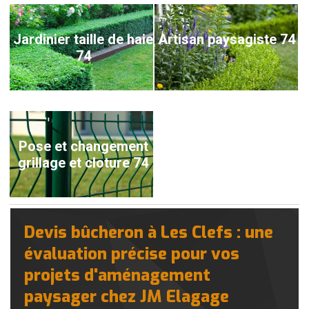
Jardinier taille de haie
Artisan paysagiste 74
74
Pose et changement
grillage et cloture 74
Devis bûcheron à Les Clefs : une
évaluation précise pour vos
projets d'aménagement
paysager chez JM Elagage