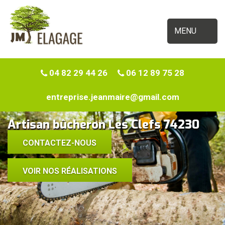
MENU
04 82 29 44 26
06 12 89 75 28
entreprise.jeanmaire@gmail.com
Artisan bûcheron Les Clefs 74230
CONTACTEZ-NOUS
VOIR NOS RÉALISATIONS