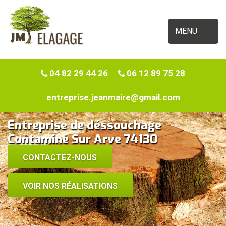
MENU
04 82 29 44 26
06 12 89 75 28
entreprise.jeanmaire@gmail.com
Entreprise de déssouchage
Contamine Sur Arve 74130
CONTACTEZ-NOUS
VOIR NOS RÉALISATIONS