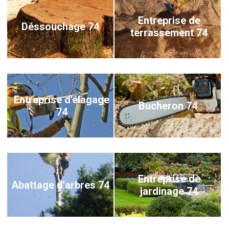
Entreprise de
Déssouchage 74
terrassement 74
Entreprise d'élagage
Bucheron 74
74
Entreprise de
Abattage d'arbres 74
jardinage 74