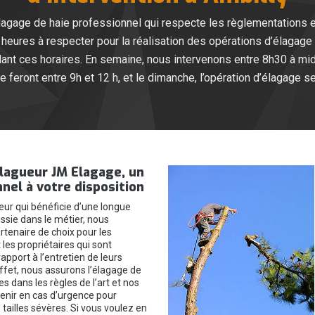
age de haie professionnel qui respecte les règlementations en 
heures à respecter pour la réalisation des opérations d’élagage 
dant ces horaires. En semaine, nous intervenons entre 8h30 à mi
e feront entre 9h et 12 h, et le dimanche, l’opération d’élagage se
élagueur JM Elagage, un
nel à votre disposition
eur qui bénéficie d’une longue
ssie dans le métier, nous
enaire de choix pour les
t les propriétaires qui sont
apport à l’entretien de leurs
ffet, nous assurons l’élagage de
es dans les règles de l’art et nos
enir en cas d’urgence pour
tailles sévères. Si vous voulez en