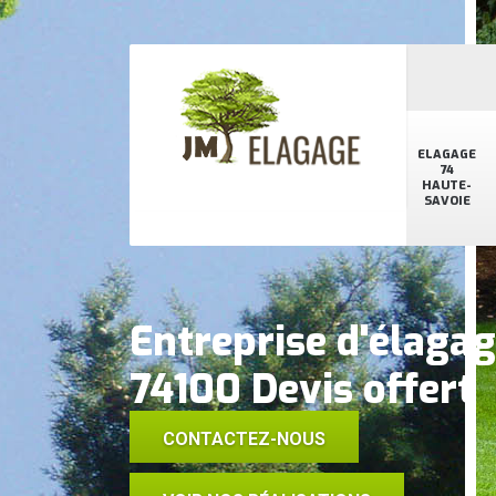
ELAGAGE
74
HAUTE-
SAVOIE
Entreprise d'élaga
74100 Devis offert
CONTACTEZ-NOUS