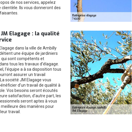
propos de nos services, appelez
clientèle. Ils vous donneront des
faisantes.
 JM Elagage : la qualité
rvice
lagage dans la ville de Ambilly
détient une équipe de jardiniers
 qui sont compétents et
ans tous les travaux d’élagage.
l, l’équipe a à sa disposition tous
pourront assurer un travail
 La société JM Elagage vous
néficier d’un travail de qualité à
ble. Vos besoins seront écoutés
ure satisfaction, d’autre part, les
essionnels seront aptes à vous
la meilleure des manières pour
eur travail.