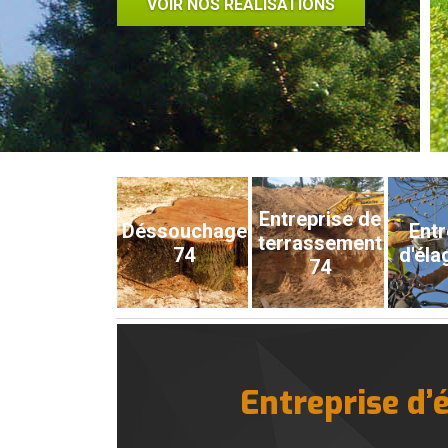
VOIR NOS RÉALISATIONS
Entreprise de
Déssouchage
Entr
terrassement
74
d'éla
74
Entreprise d’