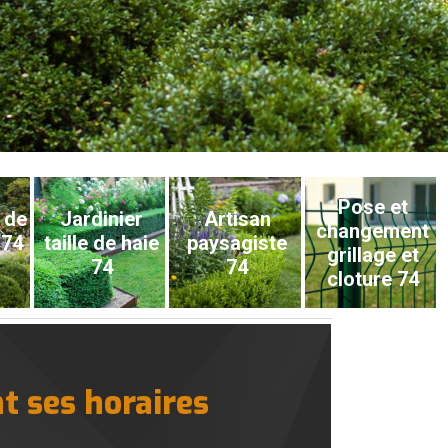
Pose et
 de
Jardinier
Artisan
changement
 74
taille de haie
paysagiste
grillage et
74
74
cloture 74
t ses horaires