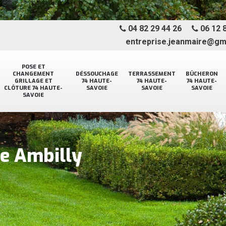
04 82 29 44 26
06 12 8
entreprise.jeanmaire@gm
POSE ET
CHANGEMENT
DÉSSOUCHAGE
TERRASSEMENT
BÛCHERON
GRILLAGE ET
74 HAUTE-
74 HAUTE-
74 HAUTE-
CLÔTURE 74 HAUTE-
SAVOIE
SAVOIE
SAVOIE
SAVOIE
ge Ambilly