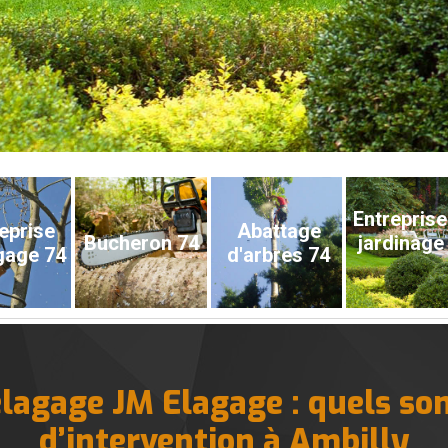
Entreprise
eprise
Abattage
Bucheron 74
jardinage
gage 74
d'arbres 74
élagage JM Elagage : quels son
d’intervention à Ambilly