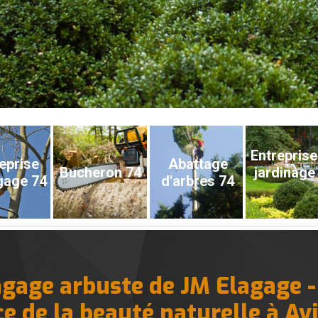
Entreprise
eprise
Abattage
Bucheron 74
jardinage
gage 74
d'arbres 74
agage arbuste de JM Elagage -
ce de la beauté naturelle à Av