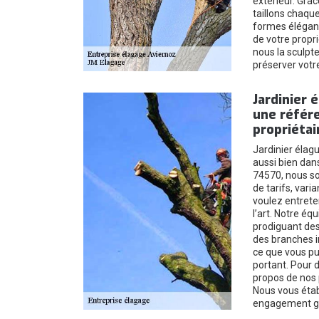
extérieur. Grâ
taillons chaque
formes élégant
de votre propri
nous la sculpt
préserver votr
Jardinier 
une référe
propriétai
Jardinier élagu
aussi bien dans
74570, nous s
de tarifs, vari
voulez entrete
l’art. Notre é
prodiguant des
des branches i
ce que vous pu
portant. Pour 
propos de nos 
Nous vous établ
engagement gr