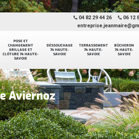
04 82 29 44 26
06 12 8
entreprise.jeanmaire@gm
POSE ET
CHANGEMENT
DÉSSOUCHAGE
TERRASSEMENT
BÛCHERON
GRILLAGE ET
74 HAUTE-
74 HAUTE-
74 HAUTE-
CLÔTURE 74 HAUTE-
SAVOIE
SAVOIE
SAVOIE
SAVOIE
ge Aviernoz