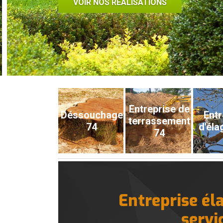
VOIR NOS RÉALISATIONS
Entreprise de
Déssouchage
Entr
terrassement
74
d'éla
74
Entreprise él
servi