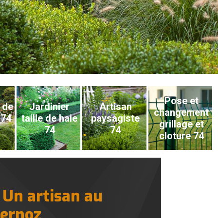
Pose et
 de
Jardinier
Artisan
changement
 74
taille de haie
paysagiste
grillage et
74
74
cloture 74
 Un artisan au
iernoz