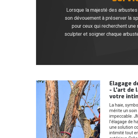
Lorsque la majesté des arbustes 
son dévouement à préserver la spl
pour ceux qui recherchent une 
sculpter et soigner chaque arbuste
Elagage d
- L'art de 
votre inti
La haie, symbol
mérite un soin 
impeccable. JM
l'élagage de ha
une solution c
intimité tout 