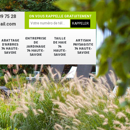
9 75 28
ON VOUS RAPPELLE GRATUITEMENT
ail.com
ENTREPRISE
TAILLE
ABATTAGE
ARTISAN
DE
DE HAIE
D'ARBRES
PAYSAGISTE
JARDINAGE
74
74 HAUTE-
74 HAUTE-
74 HAUTE-
HAUTE-
SAVOIE
SAVOIE
SAVOIE
SAVOIE