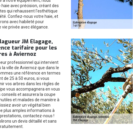
ce à notre équipement, nous
 haie avec précision, créant des
es qui rehaussent l'esthétique
été. Confiez-nous votre haie, et
erons avec habileté pour
e vie privée avec élégance.
élagueur JM Elagage,
nce tarifaire pour les
res à Aviernoz
eur professionnel qui intervient
 la ville de Aviernoz que dans le
ommes une référence en termes
ant de 25 à 50 euros, si vous
nir vos arbres dans les règles de
quipe vous accompagnera en vous
 conseils et assurera la coupe
nutiles et malades de manière à
issiez avoir un végétal bien
de plus amples informations à
prestations, contactez-nous !
irons un devis détaillé et sans
atuitement.