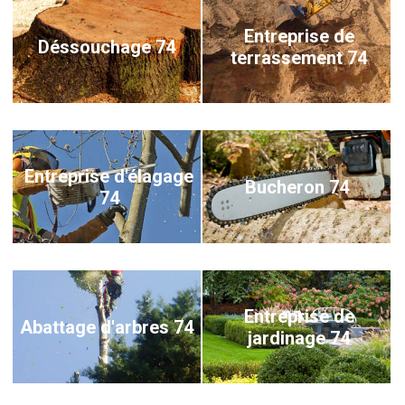
Entreprise de
Déssouchage 74
terrassement 74
Entreprise d'élagage
Bucheron 74
74
Entreprise de
Abattage d'arbres 74
jardinage 74