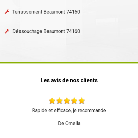
Terrassement Beaumont 74160
Déssouchage Beaumont 74160
Les avis de nos clients
, je recommande
Très bon travail une équipe très 
recommande
lla
De Meal