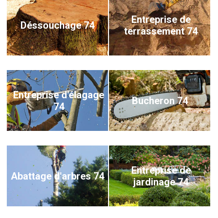
Entreprise de
Déssouchage 74
terrassement 74
Entreprise d'élagage
Bucheron 74
74
Entreprise de
Abattage d'arbres 74
jardinage 74