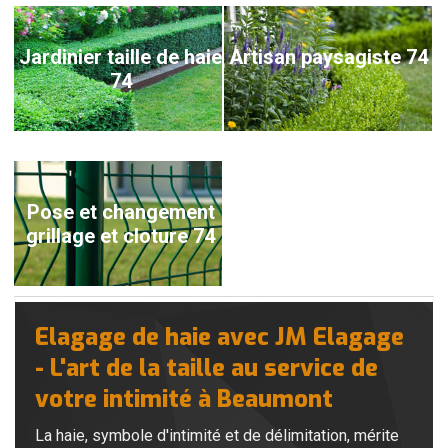
Jardinier taille de haie
Artisan paysagiste 74
74
Pose et changement
grillage et cloture 74
Elagage de haie avec JM Elagage
- L'art de la taille au service de
votre intimité à Beaumont
La haie, symbole d'intimité et de délimitation, mérite