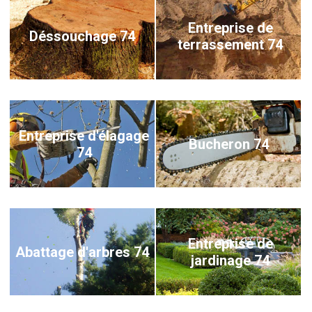
Entreprise de
Déssouchage 74
terrassement 74
Entreprise d'élagage
Bucheron 74
74
Entreprise de
Abattage d'arbres 74
jardinage 74