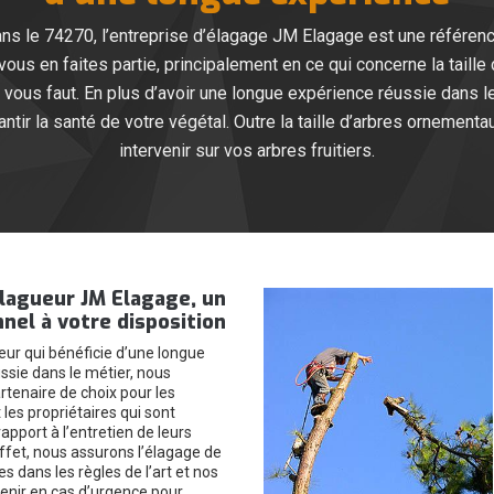
ans le 74270, l’entreprise d’élagage JM Elagage est une référenc
 vous en faites partie, principalement en ce qui concerne la taill
’il vous faut. En plus d’avoir une longue expérience réussie dans
tir la santé de votre végétal. Outre la taille d’arbres ornement
intervenir sur vos arbres fruitiers.
élagueur JM Elagage, un
nel à votre disposition
eur qui bénéficie d’une longue
ssie dans le métier, nous
enaire de choix pour les
t les propriétaires qui sont
apport à l’entretien de leurs
ffet, nous assurons l’élagage de
es dans les règles de l’art et nos
enir en cas d’urgence pour