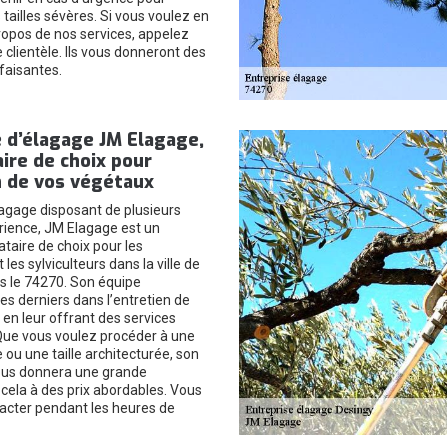
tailles sévères. Si vous voulez en
propos de nos services, appelez
clientèle. Ils vous donneront des
faisantes.
 d’élagage JM Elagage,
ire de choix pour
n de vos végétaux
lagage disposant de plusieurs
ience, JM Elagage est un
ataire de choix pour les
 les sylviculteurs dans la ville de
s le 74270. Son équipe
 derniers dans l’entretien de
 en leur offrant des services
Que vous voulez procéder à une
e ou une taille architecturée, son
ous donnera une grande
 cela à des prix abordables. Vous
acter pendant les heures de