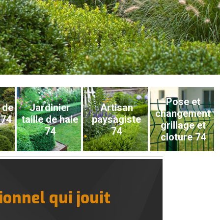
Pose et
 de
Jardinier
Artisan
changement
 74
taille de haie
paysagiste
grillage et
74
74
cloture 74
onnel qui jouit