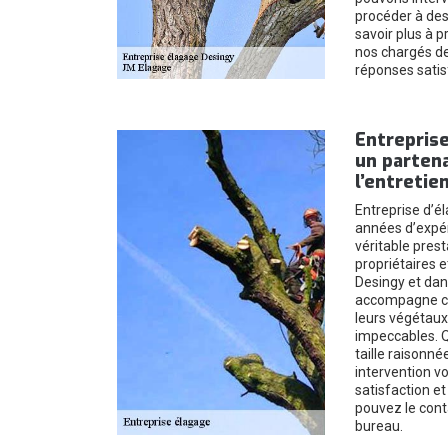
procéder à des 
savoir plus à 
nos chargés de 
réponses satis
Entreprise
un partena
l’entretie
Entreprise d’é
années d’expér
véritable prest
propriétaires et
Desingy et dan
accompagne ces
leurs végétaux
impeccables. 
taille raisonné
intervention v
satisfaction et
pouvez le cont
bureau.