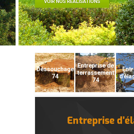
VOIR NOS RÉALISATIONS
Entreprise de
Déssouchage
Entr
terrassement
74
d'éla
74
Entreprise d’é