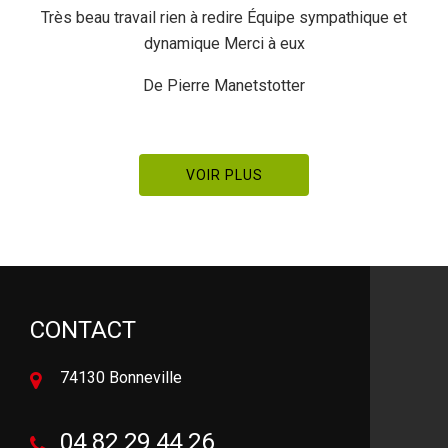
Très beau travail rien à redire Équipe sympathique et
Trè
dynamique Merci à eux
De Pierre Manetstotter
VOIR PLUS
CONTACT
74130 Bonneville
04 82 29 44 26