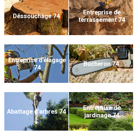
Entreprise de
Déssouchage 74
terrassement 74
Entreprise d'élagage
Bucheron 74
74
Entreprise de
Abattage d'arbres 74
jardinage 74