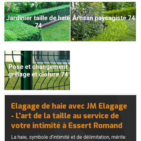
Jardinier taille de haie
Artisan paysagiste 74
74
Pose et changement
grillage et cloture 74
Elagage de haie avec JM Elagage
- L'art de la taille au service de
votre intimité à Essert Romand
La haie, symbole d'intimité et de délimitation, mérite