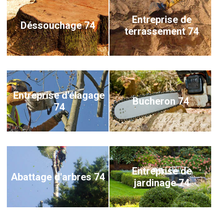
Entreprise de
Déssouchage 74
terrassement 74
Entreprise d'élagage
Bucheron 74
74
Entreprise de
Abattage d'arbres 74
jardinage 74