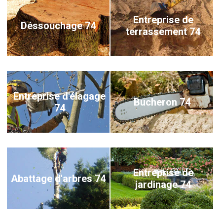
Entreprise de
Déssouchage 74
terrassement 74
Entreprise d'élagage
Bucheron 74
74
Entreprise de
Abattage d'arbres 74
jardinage 74