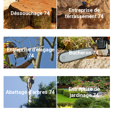
Entreprise de
Déssouchage 74
terrassement 74
Entreprise d'élagage
Bucheron 74
74
Entreprise de
Abattage d'arbres 74
jardinage 74