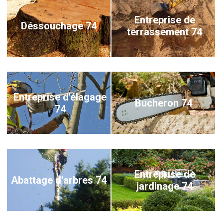
Entreprise de
Déssouchage 74
terrassement 74
Entreprise d'élagage
Bucheron 74
74
Entreprise de
Abattage d'arbres 74
jardinage 74