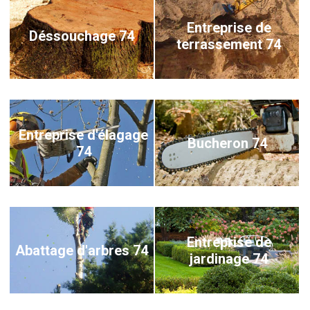
Entreprise de
Déssouchage 74
terrassement 74
Entreprise d'élagage
Bucheron 74
74
Entreprise de
Abattage d'arbres 74
jardinage 74