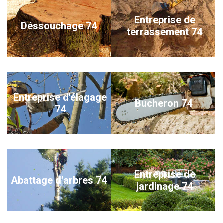
Entreprise de
Déssouchage 74
terrassement 74
Entreprise d'élagage
Bucheron 74
74
Entreprise de
Abattage d'arbres 74
jardinage 74