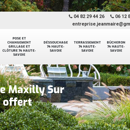
04 82 29 44 26
06 12 8
entreprise.jeanmaire@gm
POSE ET
CHANGEMENT
DÉSSOUCHAGE
TERRASSEMENT
BÛCHERON
GRILLAGE ET
74 HAUTE-
74 HAUTE-
74 HAUTE-
CLÔTURE 74 HAUTE-
SAVOIE
SAVOIE
SAVOIE
SAVOIE
e Maxilly Sur
offert