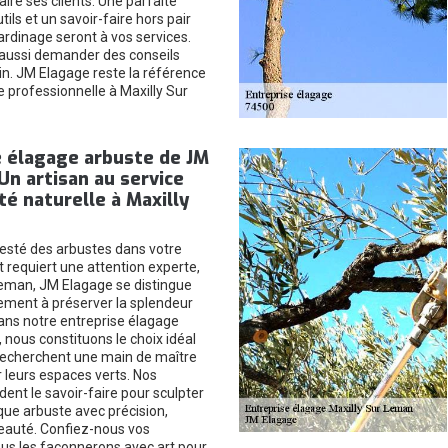
faire ses clients. Une parfaite
tils et un savoir-faire hors pair
ardinage seront à vos services.
aussi demander des conseils
in. JM Elagage reste la référence
ie professionnelle à Maxilly Sur
e élagage arbuste de JM
Un artisan au service
té naturelle à Maxilly
n
esté des arbustes dans votre
requiert une attention experte,
Leman, JM Elagage se distingue
ment à préserver la splendeur
Dans notre entreprise élagage
 nous constituons le choix idéal
recherchent une main de maître
r leurs espaces verts. Nos
ent le savoir-faire pour sculpter
que arbuste avec précision,
beauté. Confiez-nous vos
ous les façonnerons avec art pour