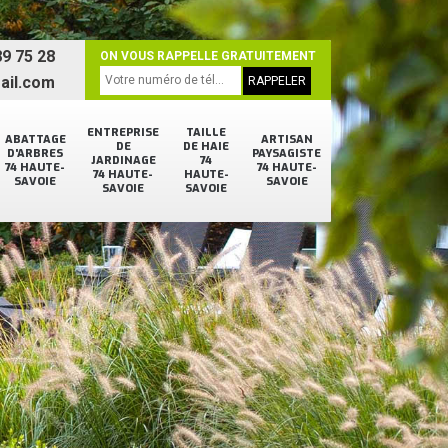
9 75 28
ON VOUS RAPPELLE GRATUITEMENT
ail.com
ENTREPRISE
TAILLE
ABATTAGE
ARTISAN
DE
DE HAIE
D'ARBRES
PAYSAGISTE
JARDINAGE
74
74 HAUTE-
74 HAUTE-
74 HAUTE-
HAUTE-
SAVOIE
SAVOIE
SAVOIE
SAVOIE