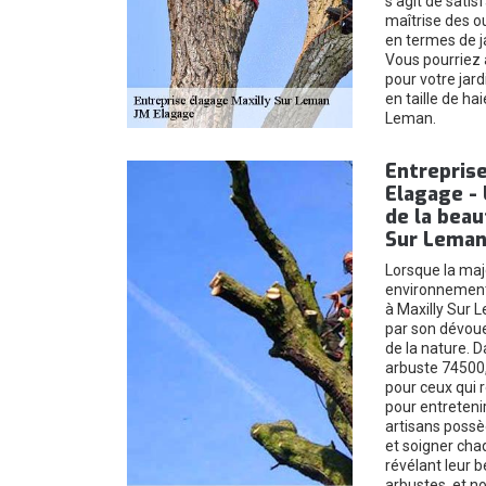
s’agit de satis
maîtrise des ou
en termes de j
Vous pourriez 
pour votre jard
en taille de ha
Leman.
Entrepris
Elagage - 
de la beau
Sur Lema
Lorsque la maj
environnement 
à Maxilly Sur 
par son dévoue
de la nature. 
arbuste 74500,
pour ceux qui 
pour entreteni
artisans possèd
et soigner cha
révélant leur 
arbustes, et n