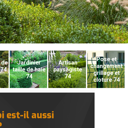
Pose et
 de
Jardinier
Artisan
changement
 74
taille de haie
paysagiste
grillage et
74
74
cloture 74
 est-il aussi
?