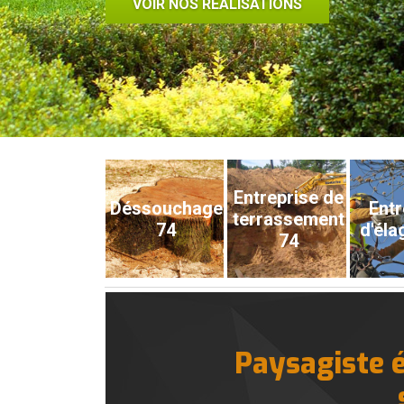
VOIR NOS RÉALISATIONS
Entreprise de
Déssouchage
Entr
terrassement
74
d'éla
74
Paysagiste é