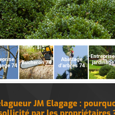
Entreprise
eprise
Abattage
Bucheron 74
jardinage
gage 74
d'arbres 74
lagueur JM Elagage : pourquoi
sollicité par les propriétaires 