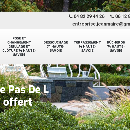
04 82 29 44 26
06 12 8
entreprise.jeanmaire@gm
POSE ET
CHANGEMENT
DÉSSOUCHAGE
TERRASSEMENT
BÛCHERON
GRILLAGE ET
74 HAUTE-
74 HAUTE-
74 HAUTE-
CLÔTURE 74 HAUTE-
SAVOIE
SAVOIE
SAVOIE
SAVOIE
e Pas De L
 offert