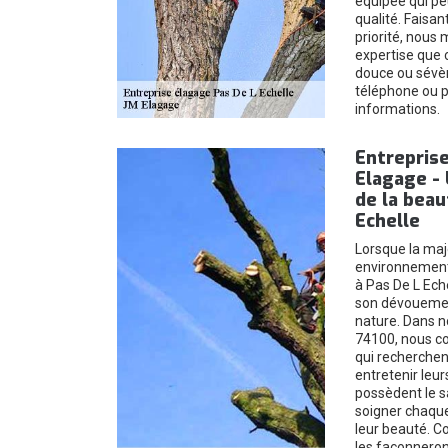
équipée qui pe
qualité. Faisan
priorité, nous
expertise que c
douce ou sévè
téléphone ou p
informations.
Entrepris
Elagage - 
de la beau
Echelle
Lorsque la maj
environnement 
à Pas De L Ech
son dévouement
nature. Dans n
74100, nous co
qui recherchen
entretenir leur
possèdent le sa
soigner chaque
leur beauté. C
les façonneron