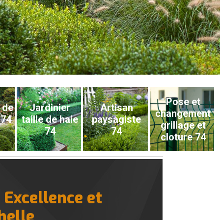
Pose et
 de
Jardinier
Artisan
changement
 74
taille de haie
paysagiste
grillage et
74
74
cloture 74
 Excellence et
helle