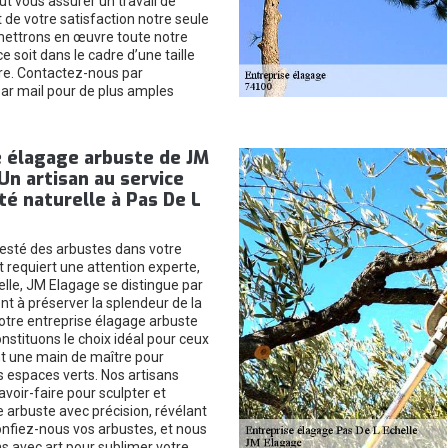
ut vous assurer un travail de
t de votre satisfaction notre seule
 mettrons en œuvre toute notre
e soit dans le cadre d’une taille
re. Contactez-nous par
ar mail pour de plus amples
e élagage arbuste de JM
Un artisan au service
té naturelle à Pas De L
esté des arbustes dans votre
requiert une attention experte,
elle, JM Elagage se distingue par
 à préserver la splendeur de la
otre entreprise élagage arbuste
nstituons le choix idéal pour ceux
t une main de maître pour
s espaces verts. Nos artisans
voir-faire pour sculpter et
 arbuste avec précision, révélant
onfiez-nous vos arbustes, et nous
s avec art pour sublimer votre