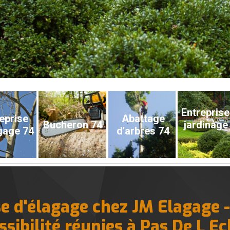
Entreprise
eprise
Abattage
Bucheron 74
jardinage
gage 74
d'arbres 74
se d'élagage chez JM Elagage -
ssibilité réunies à Pas De L Ec