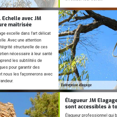
L Echelle avec JM
ure maîtrisée
e excelle dans l'art délicat
lle. Avec une attention
tégrité structurelle de ces
tretien nécessaire à leur santé
prend les subtilités de
ques pour garantir des
 et nous les façonnerons avec
randeur.
Élagueur JM Elagage 
sont accessibles à t
Élagueur professionnel qui b