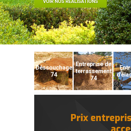
VOIR NOS RÉALISATIONS
Entreprise de
Déssouchage
Entr
terrassement
74
d'éla
74
Prix entrepri
acce