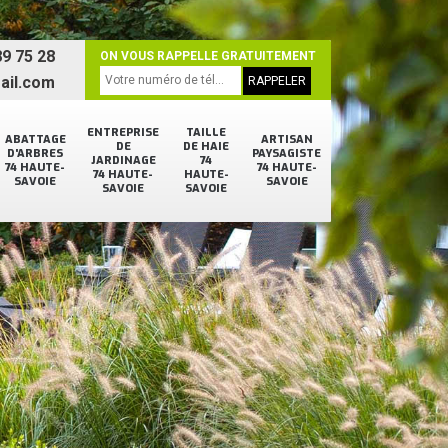
9 75 28
ON VOUS RAPPELLE GRATUITEMENT
ail.com
ENTREPRISE
TAILLE
ABATTAGE
ARTISAN
DE
DE HAIE
D'ARBRES
PAYSAGISTE
JARDINAGE
74
74 HAUTE-
74 HAUTE-
74 HAUTE-
HAUTE-
SAVOIE
SAVOIE
SAVOIE
SAVOIE