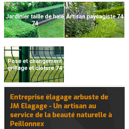
Jardinier taille de haie
Artisan paysagiste 74
74
Pose et changement
grillage et cloture 74
Entreprise élagage arbuste de
JM Elagage - Un artisan au
service de la beauté naturelle à
Peillonnex