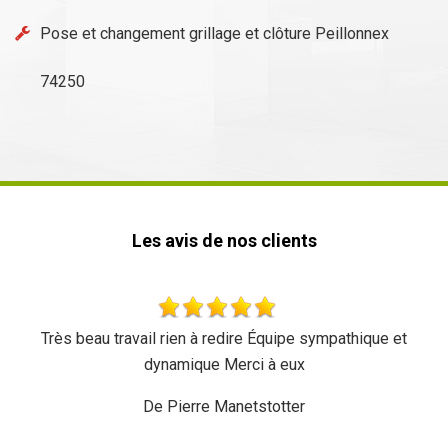
Pose et changement grillage et clôture Peillonnex
74250
Les avis de nos clients
en à redire Équipe sympathique et
Très bon travail une équi
ique Merci à eux
reco
erre Manetstotter
De