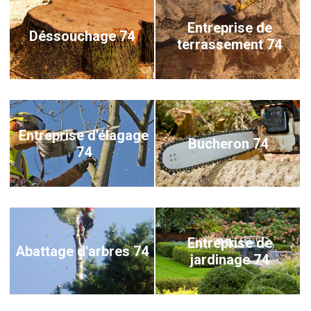
Entreprise de
Déssouchage 74
terrassement 74
Entreprise d'élagage
Bucheron 74
74
Entreprise de
Abattage d'arbres 74
jardinage 74