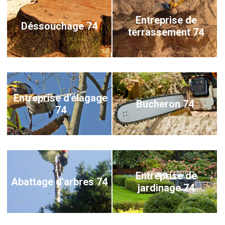
Entreprise de
Déssouchage 74
terrassement 74
Entreprise d'élagage
Bucheron 74
74
Entreprise de
Abattage d'arbres 74
jardinage 74