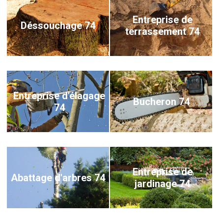
Entreprise de
Déssouchage 74
terrassement 74
Entreprise d'élagage
Bucheron 74
74
Entreprise de
Abattage d'arbres 74
jardinage 74