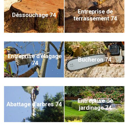
Entreprise de
Déssouchage 74
terrassement 74
Entreprise d'élagage
Bucheron 74
74
Entreprise de
Abattage d'arbres 74
jardinage 74