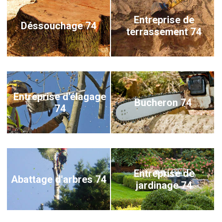
Entreprise de
Déssouchage 74
terrassement 74
Entreprise d'élagage
Bucheron 74
74
Entreprise de
Abattage d'arbres 74
jardinage 74