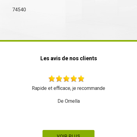
74540
Les avis de nos clients
Rapide et efficace, je recommande
Très 
De Ornella
VOIR PLUS