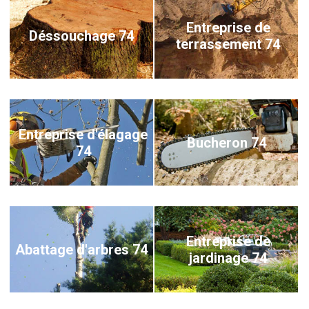
Entreprise de
Déssouchage 74
terrassement 74
Entreprise d'élagage
Bucheron 74
74
Entreprise de
Abattage d'arbres 74
jardinage 74