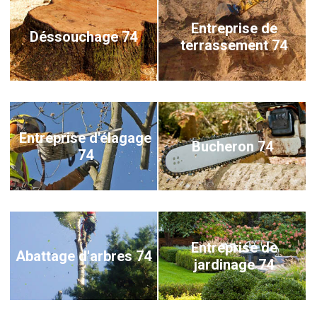
Entreprise de
Déssouchage 74
terrassement 74
Entreprise d'élagage
Bucheron 74
74
Entreprise de
Abattage d'arbres 74
jardinage 74