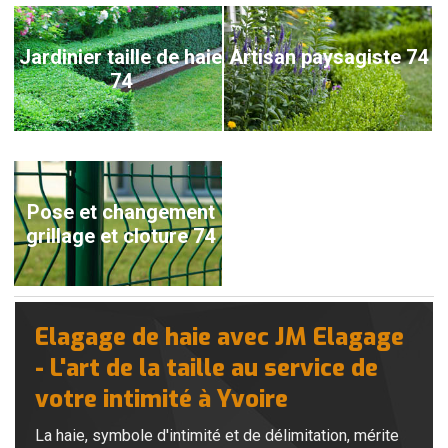
Jardinier taille de haie
Artisan paysagiste 74
74
Pose et changement
grillage et cloture 74
Elagage de haie avec JM Elagage
- L'art de la taille au service de
votre intimité à Yvoire
La haie, symbole d'intimité et de délimitation, mérite