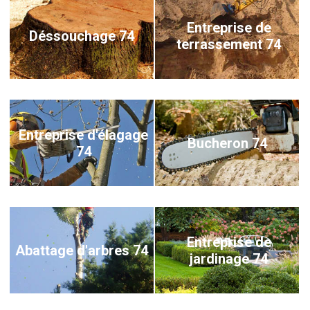
Entreprise de
Déssouchage 74
terrassement 74
Entreprise d'élagage
Bucheron 74
74
Entreprise de
Abattage d'arbres 74
jardinage 74