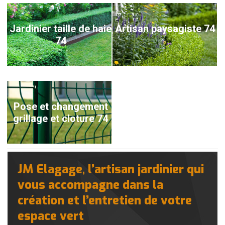
Jardinier taille de haie
Artisan paysagiste 74
74
Pose et changement
grillage et cloture 74
JM Elagage, l’artisan jardinier qui
vous accompagne dans la
création et l’entretien de votre
espace vert