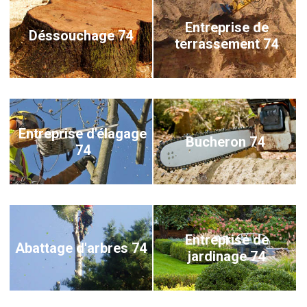
Entreprise de
Déssouchage 74
terrassement 74
Entreprise d'élagage
Bucheron 74
74
Entreprise de
Abattage d'arbres 74
jardinage 74