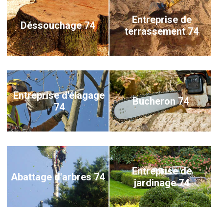
Entreprise de
Déssouchage 74
terrassement 74
Entreprise d'élagage
Bucheron 74
74
Entreprise de
Abattage d'arbres 74
jardinage 74