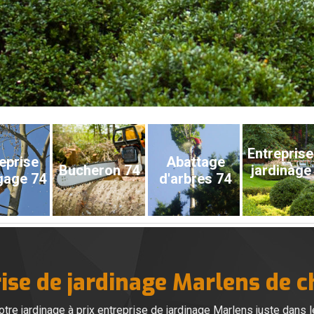
Entreprise
eprise
Abattage
Bucheron 74
jardinage
gage 74
d'arbres 74
rise de jardinage Marlens de 
re jardinage à prix entreprise de jardinage Marlens juste dans