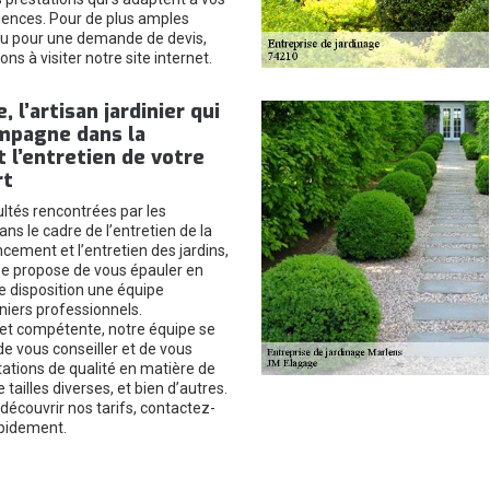
gences. Pour de plus amples
ou pour une demande de devis,
ons à visiter notre site internet.
 l’artisan jardinier qui
mpagne dans la
t l’entretien de votre
rt
ultés rencontrées par les
ans le cadre de l’entretien de la
ncement et l’entretien des jardins,
se propose de vous épauler en
e disposition une équipe
iniers professionnels.
et compétente, notre équipe se
 de vous conseiller et de vous
tations de qualité en matière de
tailles diverses, et bien d’autres.
découvrir nos tarifs, contactez-
apidement.