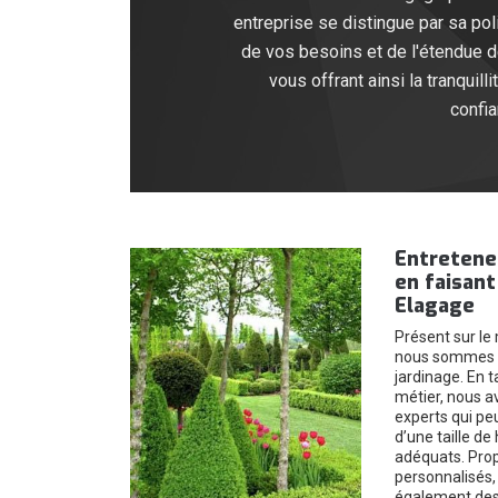
entreprise se distingue par sa pol
de vos besoins et de l'étendue des
vous offrant ainsi la tranquil
confia
Entretenez
en faisant
Elagage
Présent sur le
nous sommes u
jardinage. En t
métier, nous a
experts qui pe
d’une taille de 
adéquats. Prop
personnalisés,
également des 