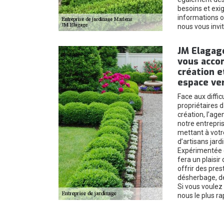
besoins et exi
informations 
nous vous invit
JM Elagage,
vous acco
création e
espace ve
Face aux diffic
propriétaires d
création, l’age
notre entrepri
mettant à votr
d’artisans jard
Expérimentée 
fera un plaisir
offrir des pres
désherbage, de 
Si vous voulez 
nous le plus r