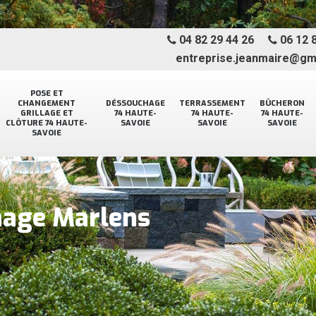
04 82 29 44 26
06 12 8
entreprise.jeanmaire@gm
POSE ET
CHANGEMENT
DÉSSOUCHAGE
TERRASSEMENT
BÛCHERON
GRILLAGE ET
74 HAUTE-
74 HAUTE-
74 HAUTE-
CLÔTURE 74 HAUTE-
SAVOIE
SAVOIE
SAVOIE
SAVOIE
inage Marlens