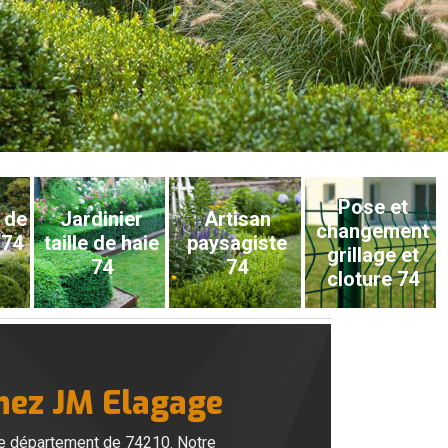
Pose et
 de
Jardinier
Artisan
changement
 74
taille de haie
paysagiste
grillage et
74
74
cloture 74
chez JM Elagage
 le département de 74210. Notre