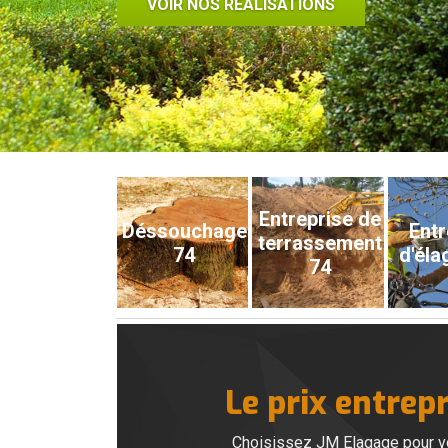
VOIR NOS RÉALISATIONS
Entreprise de
Déssouchage
Entr
terrassement
74
d'éla
74
Le prix entrep
Choisissez JM Elagage pour vot