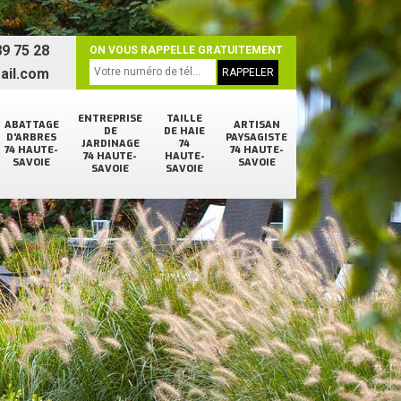
9 75 28
ON VOUS RAPPELLE GRATUITEMENT
ail.com
ENTREPRISE
TAILLE
ABATTAGE
ARTISAN
DE
DE HAIE
D'ARBRES
PAYSAGISTE
JARDINAGE
74
74 HAUTE-
74 HAUTE-
74 HAUTE-
HAUTE-
SAVOIE
SAVOIE
SAVOIE
SAVOIE