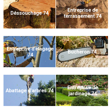
Entreprise de
Déssouchage 74
terrassement 74
Entreprise d'élagage
Bucheron 74
74
Entreprise de
Abattage d'arbres 74
jardinage 74