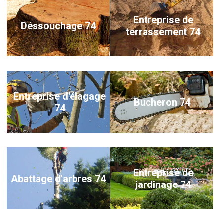
Entreprise de
Déssouchage 74
terrassement 74
Entreprise d'élagage
Bucheron 74
74
Entreprise de
Abattage d'arbres 74
jardinage 74