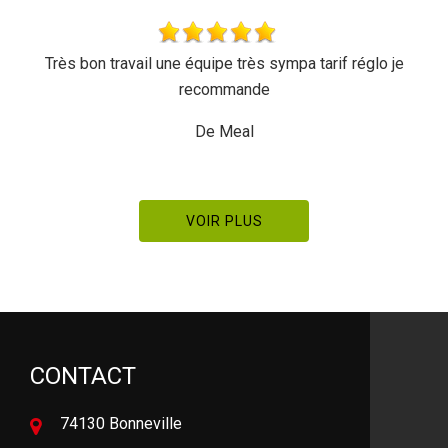
il une équipe très sympa tarif réglo je
Très beau travail 
recommande
dyn
De Meal
De 
VOIR PLUS
CONTACT
74130 Bonneville