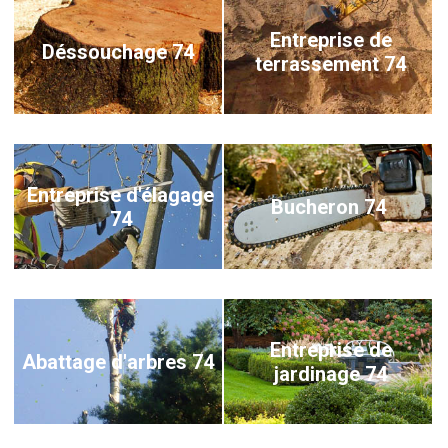
Entreprise de
Déssouchage 74
terrassement 74
Entreprise d'élagage
Bucheron 74
74
Entreprise de
Abattage d'arbres 74
jardinage 74