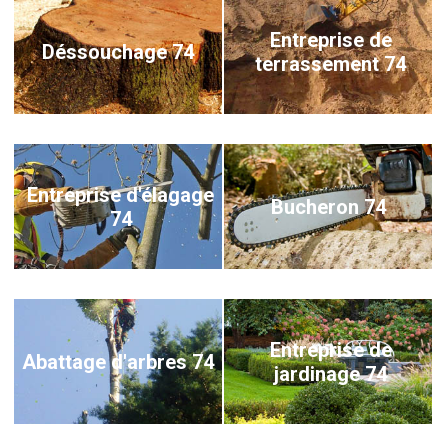
Entreprise de
Déssouchage 74
terrassement 74
Entreprise d'élagage
Bucheron 74
74
Entreprise de
Abattage d'arbres 74
jardinage 74