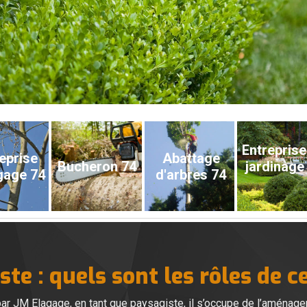
Entreprise
eprise
Abattage
Bucheron 74
jardinage
gage 74
d'arbres 74
te : quels sont les rôles de c
par JM Elagage, en tant que paysagiste, il s’occupe de l’aména