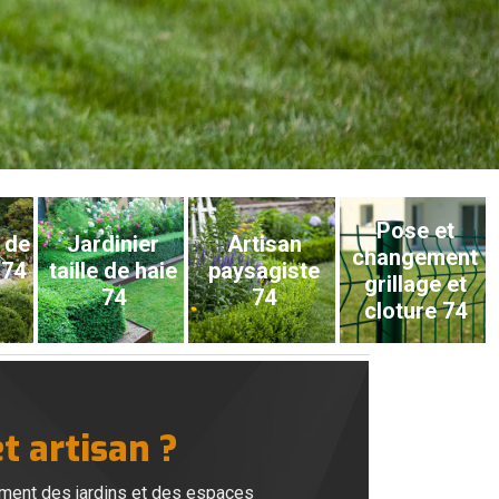
Pose et
 de
Jardinier
Artisan
changement
 74
taille de haie
paysagiste
grillage et
74
74
cloture 74
et artisan ?
gement des jardins et des espaces