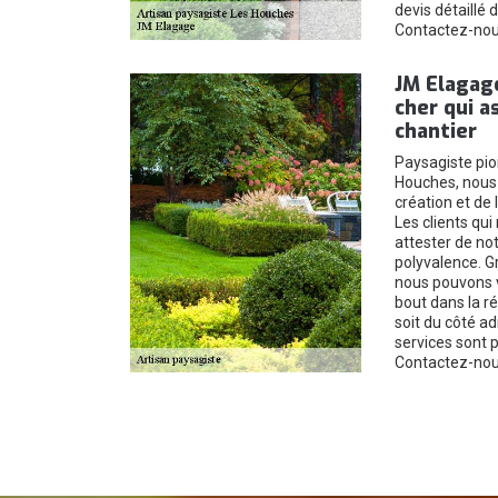
devis détaillé 
Contactez-nou
JM Elagage
cher qui a
chantier
Paysagiste pion
Houches, nous 
création et de
Les clients qu
attester de no
polyvalence. G
nous pouvons 
bout dans la ré
soit du côté a
services sont p
Contactez-nous