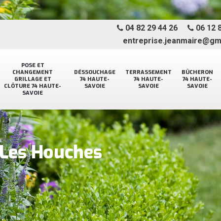
04 82 29 44 26
06 12 8
entreprise.jeanmaire@gm
POSE ET
CHANGEMENT
DÉSSOUCHAGE
TERRASSEMENT
BÛCHERON
GRILLAGE ET
74 HAUTE-
74 HAUTE-
74 HAUTE-
CLÔTURE 74 HAUTE-
SAVOIE
SAVOIE
SAVOIE
SAVOIE
 Les Houches