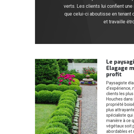
verts. Les clients lui confient une
que celui-ci aboutisse en tenant 
et travaille ét
Le paysag
Elagage me
profit
Paysagiste éla
d’expérience, 
clients les plu
Houches dans l
propriété bois
plus attrayant
spécialiste qui
manière à ce q
végétaux soit p
abordables et