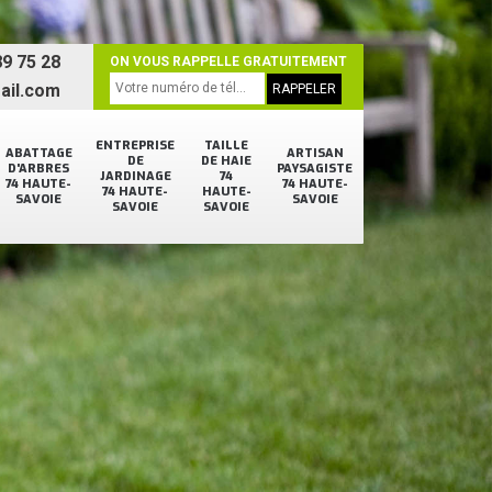
9 75 28
ON VOUS RAPPELLE GRATUITEMENT
ail.com
ENTREPRISE
TAILLE
ABATTAGE
ARTISAN
DE
DE HAIE
D'ARBRES
PAYSAGISTE
JARDINAGE
74
74 HAUTE-
74 HAUTE-
74 HAUTE-
HAUTE-
SAVOIE
SAVOIE
SAVOIE
SAVOIE