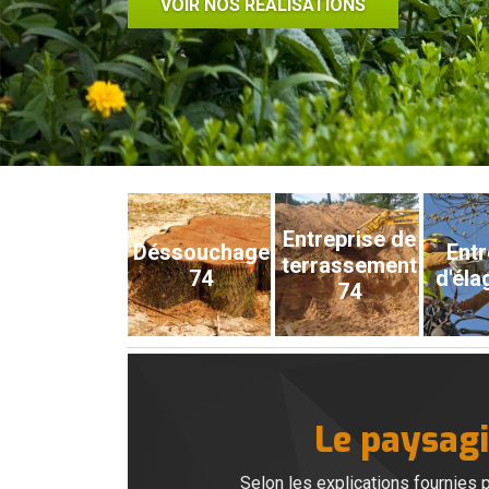
VOIR NOS RÉALISATIONS
Entreprise de
Déssouchage
Entr
terrassement
74
d'éla
74
Le paysagis
Selon les explications fournies 