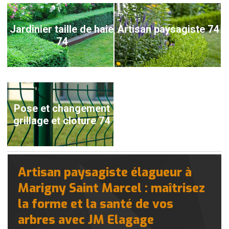
Jardinier taille de haie
Artisan paysagiste 74
74
Pose et changement
grillage et cloture 74
Artisan paysagiste élagueur à
Marigny Saint Marcel : maîtrisez
la forme et la santé de vos
arbres avec JM Elagage