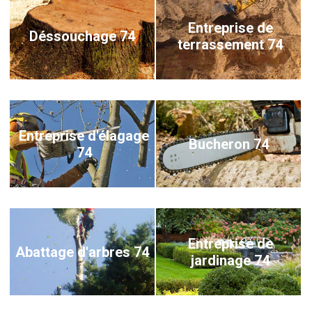
Entreprise de
Déssouchage 74
terrassement 74
Entreprise d'élagage
Bucheron 74
74
Entreprise de
Abattage d'arbres 74
jardinage 74