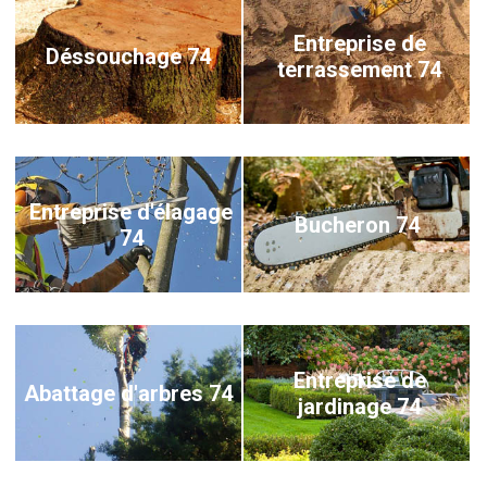
Entreprise de
Déssouchage 74
terrassement 74
Entreprise d'élagage
Bucheron 74
74
Entreprise de
Abattage d'arbres 74
jardinage 74