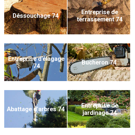
Entreprise de
Déssouchage 74
terrassement 74
Entreprise d'élagage
Bucheron 74
74
Entreprise de
Abattage d'arbres 74
jardinage 74