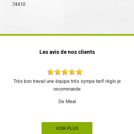
74410
Les avis de nos clients
églo je
Très beau travail rien à redire Équipe sympathique
dynamique Merci à eux
De Pierre Manetstotter
VOIR PLUS