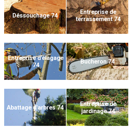
Entreprise de
Déssouchage 74
terrassement 74
Entreprise d'élagage
Bucheron 74
74
Entreprise de
Abattage d'arbres 74
jardinage 74