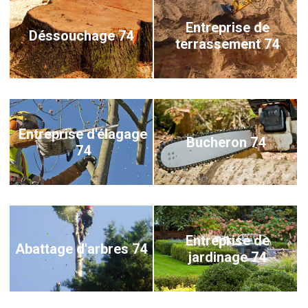
Entreprise de
Déssouchage 74
terrassement 74
Entreprise d'élagage
Bucheron 74
74
Entreprise de
Abattage d'arbres 74
jardinage 74