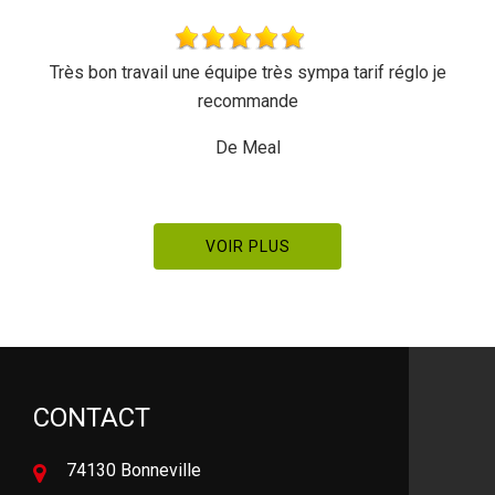
pe très sympa tarif réglo je
Rapide et efficace,
ommande
De Orne
 Meal
VOIR PLUS
CONTACT
74130 Bonneville