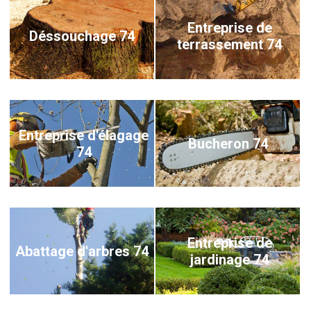
Entreprise de
Déssouchage 74
terrassement 74
Entreprise d'élagage
Bucheron 74
74
Entreprise de
Abattage d'arbres 74
jardinage 74