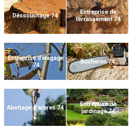
Entreprise de
Déssouchage 74
terrassement 74
Entreprise d'élagage
Bucheron 74
74
Entreprise de
Abattage d'arbres 74
jardinage 74