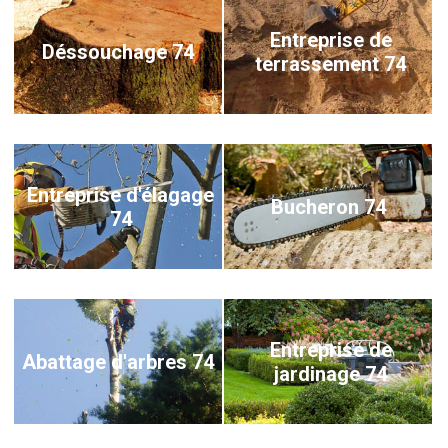
Entreprise de
Déssouchage 74
terrassement 74
Entreprise d'élagage
Bucheron 74
74
Entreprise de
Abattage d'arbres 74
jardinage 74